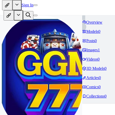
Sign In
Overview
Models
0
Posts
0
Images
1
Videos
0
3D Models
0
Articles
0
Comics
0
Collections
0