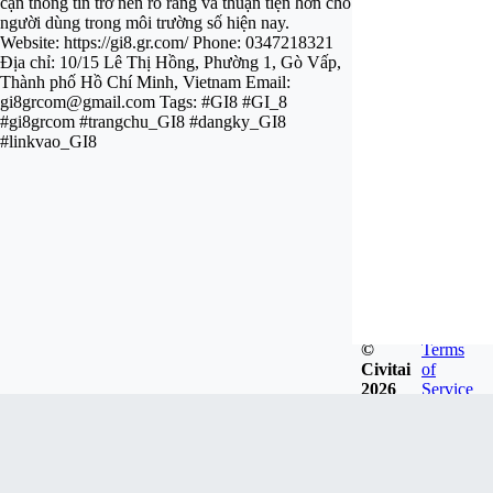
cận thông tin trở nên rõ ràng và thuận tiện hơn cho
người dùng trong môi trường số hiện nay.
Website: https://gi8.gr.com/ Phone: 0347218321
Địa chỉ: 10/15 Lê Thị Hồng, Phường 1, Gò Vấp,
Thành phố Hồ Chí Minh, Vietnam Email:
gi8grcom@gmail.com
Tags: #GI8 #GI_8
#gi8grcom #trangchu_GI8 #dangky_GI8
#linkvao_GI8
©
Terms
Civitai
of
2026
Service