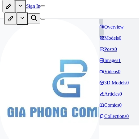
Sign In
Overview
Models
0
Posts
0
Images
1
Videos
0
3D Models
0
Articles
0
Comics
0
Collections
0