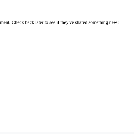
oment. Check back later to see if they've shared something new!