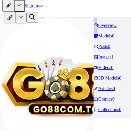
Sign In
Overview
Models
0
Posts
0
Images
1
Videos
0
3D Models
0
Articles
0
Comics
0
Collections
0