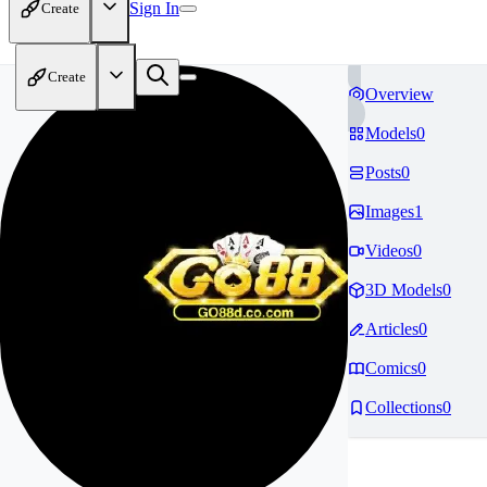
Sign In
Create
Create
Overview
Models
0
Posts
0
Images
1
Videos
0
3D Models
0
Articles
0
Comics
0
Collections
0