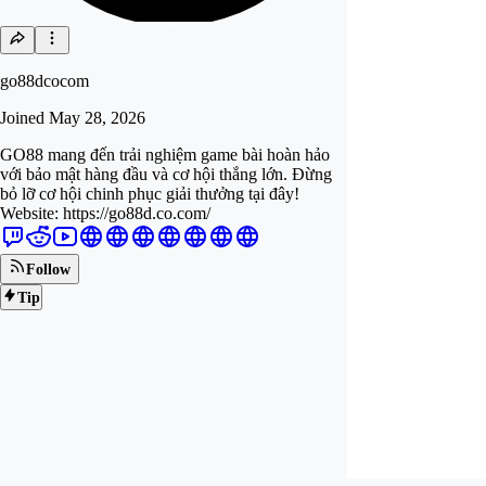
go88dcocom
Joined
May 28, 2026
GO88 mang đến trải nghiệm game bài hoàn hảo
với bảo mật hàng đầu và cơ hội thắng lớn. Đừng
bỏ lỡ cơ hội chinh phục giải thưởng tại đây!
Website: https://go88d.co.com/
Follow
Tip