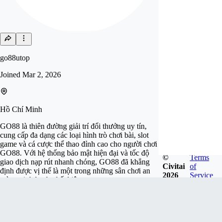
go88utop
Joined
Mar 2, 2026
Hồ Chí Minh
GO88 là thiên đường giải trí đổi thưởng uy tín,
cung cấp đa dạng các loại hình trò chơi bài, slot
game và cá cược thể thao đỉnh cao cho người chơi
GO88. Với hệ thống bảo mật hiện đại và tốc độ
©
Terms
giao dịch nạp rút nhanh chóng, GO88 đã khẳng
Civitai
of
định được vị thế là một trong những sân chơi an
2026
Service
toàn, minh bạch nhất hiện nay.
Follow
Tip