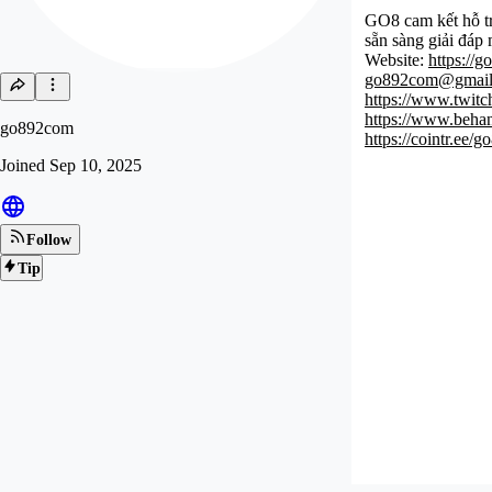
GO8 cam kết hỗ tr
sẵn sàng giải đáp
Website:
https://
go892com@gmail
https://www.twit
https://www.beha
go892com
https://cointr.ee/
Joined
Sep 10, 2025
Follow
Tip