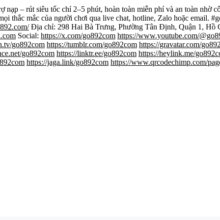
ợ nạp – rút siêu tốc chỉ 2–5 phút, hoàn toàn miễn phí và an toàn nhờ
 mọi thắc mắc của người chơi qua live chat, hotline, Zalo hoặc ema
go892.com/
Địa chỉ: 298 Hai Bà Trưng, Phường Tân Định, Quận 1, Hồ
.com
Social:
https://x.com/go892com
https://www.youtube.com/@go
ch.tv/go892com
https://tumblr.com/go892com
https://gravatar.com/go8
nce.net/go892com
https://linktr.ee/go892com
https://heylink.me/go892
go892com
https://jaga.link/go892com
https://www.qrcodechimp.com/pa