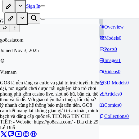
Sign In
GO
Overview
Models
0
go8asiacom
Posts
0
Joined
Nov 3, 2025
Images
1
Videos
0
Vietnam
GO8 là nền tảng cá cược và giải trí trực tuyến hiện
3D Models
0
đại, nơi người chơi được trải nghiệm kho trò chơi
phong phú gồm casino live, slot nổ hũ, bắn cá, thể
Articles
0
thao và lô đề. Với giao diện thân thiện, tốc độ xử
lý nhanh cùng hệ thống bảo mật tiên tiến, GO8
Comics
0
cam kết mang lại không gian giải trí an toàn, minh
bạch và đẳng cấp quốc tế. THÔNG TIN CHI
Collections
0
TIẾT: - Website: https://go8asia.com/ - Địa chỉ: 29
Lê Duẩ