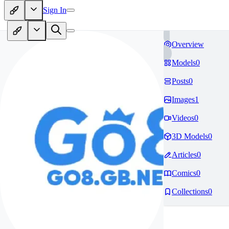
Sign In
Overview
Models
0
Posts
0
Images
1
Videos
0
3D Models
0
Articles
0
Comics
0
Collections
0