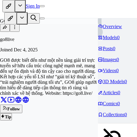
Sign In
GO
Overview
Models
0
go8live
Posts
0
Joined
Dec 4, 2025
Images
0
GO8 được biết đến như một nền tảng giải trí trực
tuyến sở hữu cấu trúc công nghệ mạnh mẽ, mang
Videos
0
đến sự ổn định và độ tin cậy cao cho người dùng.
Kết hợp các yếu tố LSI như “giải trí kỹ thuật số”,
3D Models
0
“trải nghiệm người dùng tối ưu”, GO8 giúp người
tìm hiểu dễ dàng tiếp cận thông tin rõ ràng và
Articles
0
chính xác về hệ thống. Website: https://go8.live/
Comics
0
Follow
Collections
0
Tip