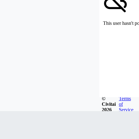
This user hasn't p
©
Terms
Civitai
of
2026
Service