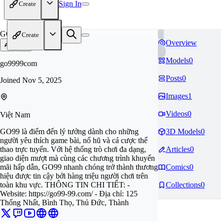
Sign In
Create
GO
Create
Overview
Models
0
go9999com
Posts
0
Joined
Nov 5, 2025
Images
1
Videos
0
Việt Nam
GO99 là điểm đến lý tưởng dành cho những
3D Models
0
người yêu thích game bài, nổ hũ và cá cược thể
thao trực tuyến. Với hệ thống trò chơi đa dạng,
Articles
0
giao diện mượt mà cùng các chương trình khuyến
mãi hấp dẫn, GO99 nhanh chóng trở thành thương
Comics
0
hiệu được tin cậy bởi hàng triệu người chơi trên
toàn khu vực. THÔNG TIN CHI TIẾT: -
Collections
0
Website: https://go99-99.com/ - Địa chỉ: 125
Thống Nhất, Bình Thọ, Thủ Đức, Thành