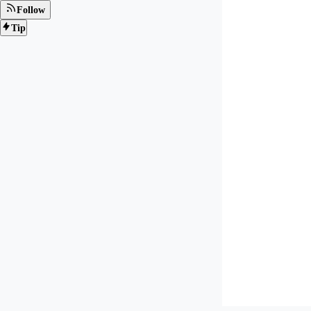
Follow
Tip