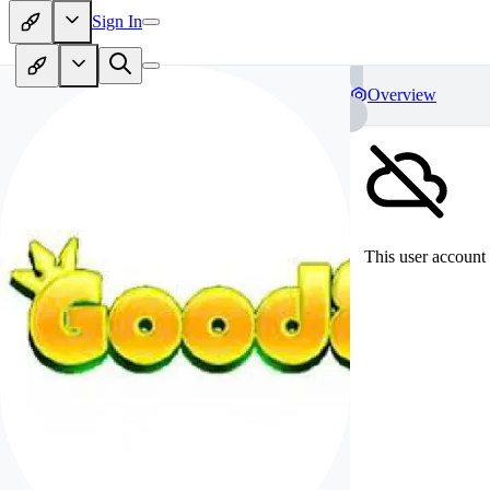
Sign In
Overview
This user account 