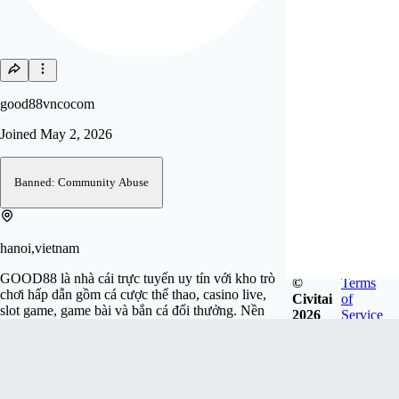
good88vncocom
Joined
May 2, 2026
Banned: Community Abuse
hanoi,vietnam
GOOD88 là nhà cái trực tuyến uy tín với kho trò
©
Terms
chơi hấp dẫn gồm cá cược thể thao, casino live,
Civitai
of
slot game, game bài và bắn cá đổi thưởng. Nền
2026
Service
tảng chú trọng bảo mật thông tin, giao dịch nhanh
cùng nhiều ưu đãi giá trị cho thành viên, tham gia
ngay https://good88vn.co.com/