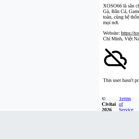
XOSO66 là sân chơ
Gà, Bắn Cá, Game 
toàn, cùng hệ thố
mọi nơi.
Website:
https://t
Chí Minh, Việt 
This user hasn't p
©
Terms
Civitai
of
2026
Service