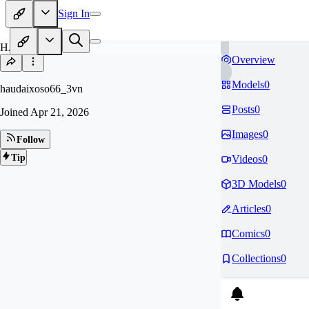
Sign In
HA
Overview
Models
0
haudaixoso66_3vn
Posts
0
Joined
Apr 21, 2026
Images
0
Follow
Tip
Videos
0
3D Models
0
Articles
0
Comics
0
Collections
0