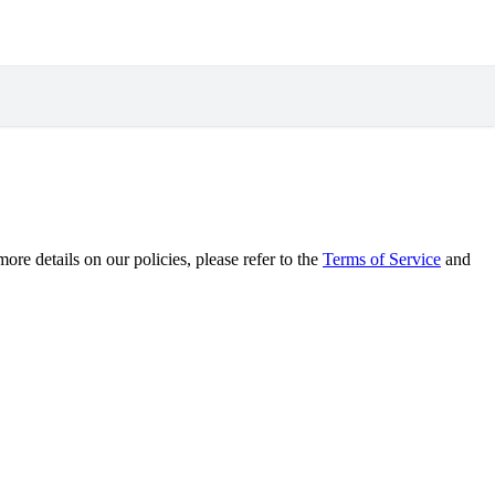
re details on our policies, please refer to the
Terms of Service
and
.