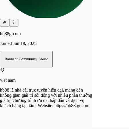
hb88grcom
Joined
Jun 18, 2025
Banned: Community Abuse
viet nam
hb88 là nhà cái trực tuyến hiện đại, mang đến
không gian giải trí sôi động với nhiều phần thưởng
giá trị, chương trình ưu đãi hấp dẫn và dịch vụ
khách hàng tận tâm. Website: https://hb88.gr.com