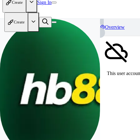
Sign In
Create
Create
Overview
This user account