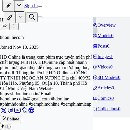
Sign In
HD
Overview
Models
0
hdonlinecoin
Posts
0
Joined
Nov 10, 2025
Images
1
HD Online là trang xem phim trực tuyến miễn phí
chất lượng Full HD. HDOnline cập nhật nhanh
Videos
0
phim mới, giao diện dễ dùng, xem mượt mọi lúc,
mọi nơi. Thông tin liên hệ HD Online – CÔNG
3D Models
0
TY TNHH NGỌC AN SƯƠNG Địa chỉ: 409/32
Hòa Hảo, Phường 05, Quận 10, Thành phố Hồ
Articles
0
Chí Minh, Việt Nam Website:
https://hdonline.co.in/ Email:
Comics
0
hdonline.co.in@gmail.com
#hdonline
#phimhdonline #xemphimonline #xemphimmienp
Collections
0
Follow
Tip