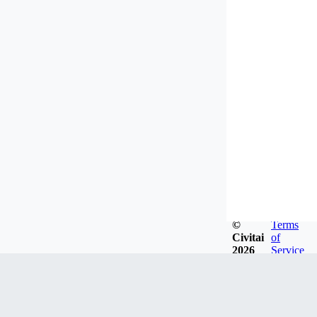
©
Terms
Civitai
of
2026
Service