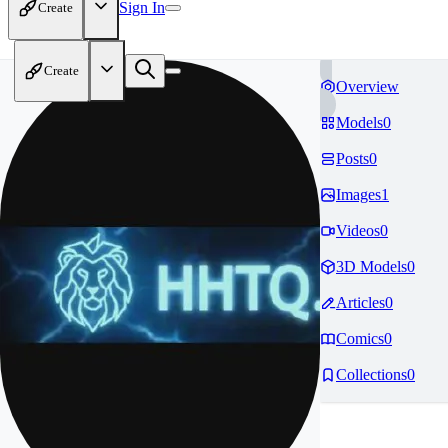
Sign In
Create
Create
Overview
Models
0
Posts
0
Images
1
Videos
0
3D Models
0
Articles
0
Comics
0
Collections
0