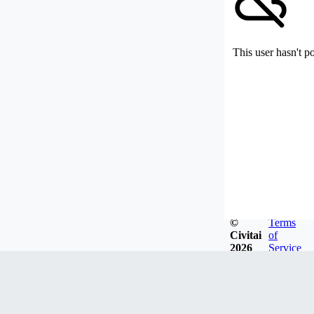
This user hasn't p
©
Terms
Civitai
of
2026
Service