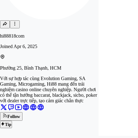
hi88818com
Joined
Apr 6, 2025
Phường 25, Bình Thạnh, HCM
Với sự hợp tác cùng Evolution Gaming, SA
Gaming, Microgaming, Hi88 mang đến trải
nghiệm casino online chuyên nghiệp. Người chơi
có thể tận hưởng baccarat, blackjack, sicbo, poker
với dealer trực tiếp, tạo cảm giác chân thực
Follow
Tip