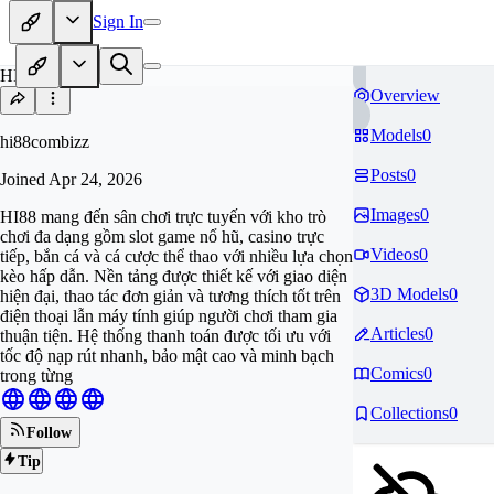
Sign In
HI
Overview
Models
0
hi88combizz
Posts
0
Joined
Apr 24, 2026
Images
0
HI88 mang đến sân chơi trực tuyến với kho trò
chơi đa dạng gồm slot game nổ hũ, casino trực
Videos
0
tiếp, bắn cá và cá cược thể thao với nhiều lựa chọn
kèo hấp dẫn. Nền tảng được thiết kế với giao diện
3D Models
0
hiện đại, thao tác đơn giản và tương thích tốt trên
điện thoại lẫn máy tính giúp người chơi tham gia
Articles
0
thuận tiện. Hệ thống thanh toán được tối ưu với
tốc độ nạp rút nhanh, bảo mật cao và minh bạch
Comics
0
trong từng
Collections
0
Follow
Tip