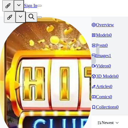
Sign In
Overview
Models
0
Posts
0
Images
1
Videos
0
3D Models
0
Articles
0
Comics
0
Collections
0
Newest