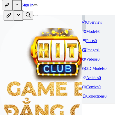
Sign In
Overview
Models
0
Posts
0
Images
1
Videos
0
3D Models
0
Articles
0
Comics
0
Collections
0