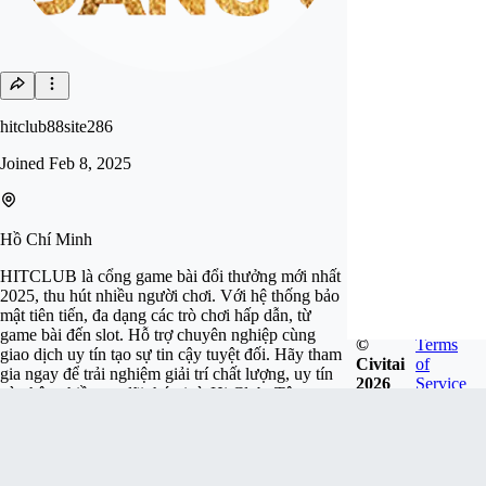
hitclub88site286
Joined
Feb 8, 2025
Hồ Chí Minh
HITCLUB là cổng game bài đổi thưởng mới nhất
2025, thu hút nhiều người chơi. Với hệ thống bảo
mật tiên tiến, đa dạng các trò chơi hấp dẫn, từ
game bài đến slot. Hỗ trợ chuyên nghiệp cùng
©
Terms
giao dịch uy tín tạo sự tin cậy tuyệt đối. Hãy tham
Civitai
of
gia ngay để trải nghiệm giải trí chất lượng, uy tín
2026
Service
và nhận nhiều ưu đãi thú vị từ HitClub. Tên
Thương Hiệu: HITCLUB Việt Nam Địa chỉ: 199
Nguyễn Du, Phườn