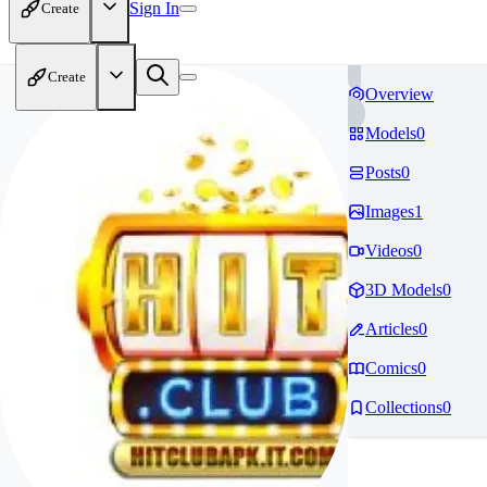
Sign In
Create
Create
Overview
Models
0
Posts
0
Images
1
Videos
0
3D Models
0
Articles
0
Comics
0
Collections
0