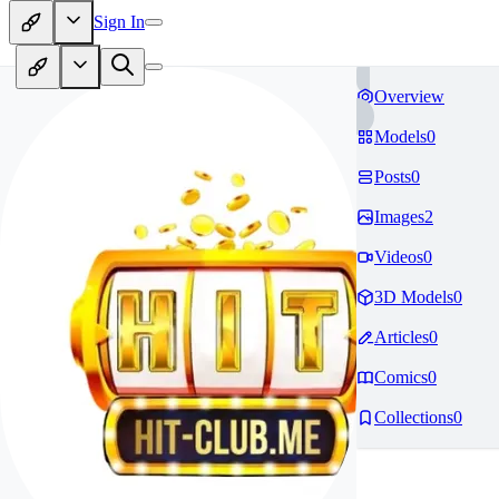
Sign In
Overview
Models
0
Posts
0
Images
2
Videos
0
3D Models
0
Articles
0
Comics
0
Collections
0