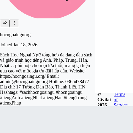
hocngoainguorg
Joined
Jan 18, 2026
Sách Học Ngoại Ngữ tổng hợp đa dạng đầu sách
và giáo trình học tiếng Anh, Pháp, Trung, Hàn,
Nhật… phù hợp cho mọi lứa tuổi, mang lại hiệu
quả cao với mức giá ưu đãi hấp dẫn. Website:
https://hocngoaingu.org/ Email:
admin@hocngoaingu.org
Hotline: 0365478477
Địa chỉ: 17 Tưởng Dân Bảo, Thanh Liệt, HN
Hashtags: #sachhocngoaingu #hocngoaingu
©
Terms
#tiengAnh #tiengNhat #tiengHan #tiengTrung
Civitai
of
#tiengPhap
2026
Service
Follow
Tip