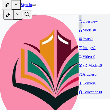
Sign In
Overview
Models
0
Posts
0
Images
2
Videos
0
3D Models
0
Articles
0
Comics
0
Collections
0