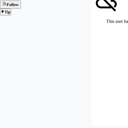
Follow
Tip
This user ha