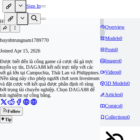
Sign In
HU
Overview
Models
0
huynhtrungnam1789770
Posts
0
Joined
Apr 15, 2026
Images
0
Được biết đến là cổng game cá cược đá gà trực
tuyến uy tín, DAGA88 kết nối trực tiếp với các
Videos
0
sới gà lớn tại Campuchia, Thái Lan và Philippines.
Nền tảng này cho phép người chơi xem livestream
3D Models
0
và đặt cược với kết quả được phân định rõ ràng
bởi trọng tài chuyên nghiệp. Chọn DAGA88 để
Articles
0
trải nghiệm sự công bằng.
Comics
0
Follow
Collections
0
Tip