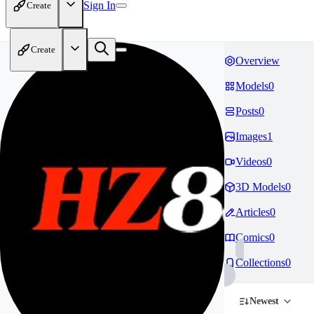
Sign In
Create
Create
Overview
Models
0
Posts
0
Images
1
Videos
0
3D Models
0
Articles
0
Comics
0
Collections
0
Newest