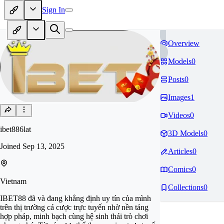
Sign In
Overview
Models
0
Posts
0
Images
1
Videos
0
ibet886lat
3D Models
0
Joined
Sep 13, 2025
Articles
0
Comics
0
Vietnam
Collections
0
IBET88 đã và đang khẳng định uy tín của mình
trên thị trường cá cược trực tuyến nhờ nền tảng
hợp pháp, minh bạch cùng hệ sinh thái trò chơi