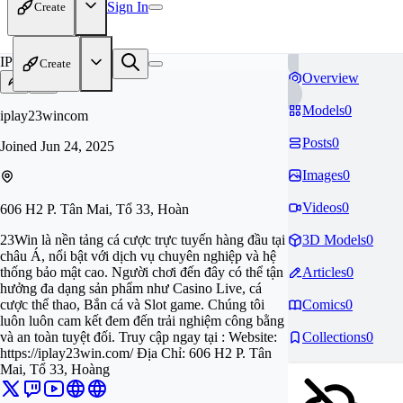
Sign In
Create
IP
Create
Overview
Models
0
iplay23wincom
Posts
0
Joined
Jun 24, 2025
Images
0
Videos
0
606 H2 P. Tân Mai, Tổ 33, Hoàn
23Win là nền tảng cá cược trực tuyến hàng đầu tại
3D Models
0
châu Á, nổi bật với dịch vụ chuyên nghiệp và hệ
thống bảo mật cao. Người chơi đến đây có thể tận
Articles
0
hưởng đa dạng sản phẩm như Casino Live, cá
cược thể thao, Bắn cá và Slot game. Chúng tôi
Comics
0
luôn luôn cam kết đem đến trải nghiệm công bằng
và an toàn tuyệt đối. Truy cập ngay tại : Website:
Collections
0
https://iplay23win.com/ Địa Chỉ: 606 H2 P. Tân
Mai, Tổ 33, Hoàng