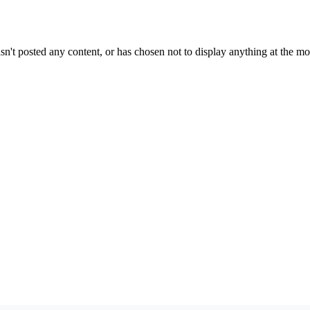
sn't posted any content, or has chosen not to display anything at the m