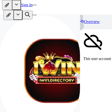
Sign In
Overview
This user account 