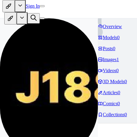
Sign In
Overview
Models
0
Posts
0
Images
1
Videos
0
3D Models
0
Articles
0
Comics
0
Collections
0