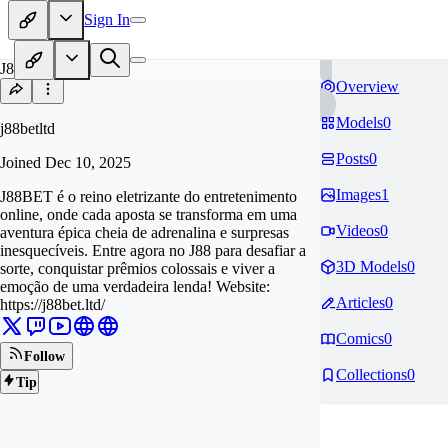
Sign In
J8
Overview
Models
0
j88betltd
Posts
0
Joined
Dec 10, 2025
Images
1
J88BET é o reino eletrizante do entretenimento
online, onde cada aposta se transforma em uma
Videos
0
aventura épica cheia de adrenalina e surpresas
inesquecíveis. Entre agora no J88 para desafiar a
3D Models
0
sorte, conquistar prêmios colossais e viver a
emoção de uma verdadeira lenda! Website:
Articles
0
https://j88bet.ltd/
Comics
0
Follow
Collections
0
Tip