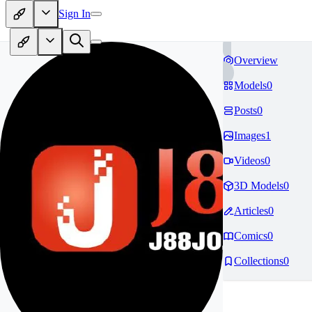
Sign In
Overview
Models
0
Posts
0
Images
1
Videos
0
3D Models
0
Articles
0
Comics
0
Collections
0