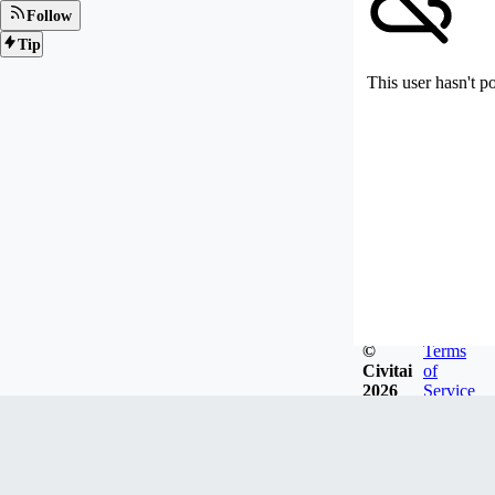
Follow
Tip
This user hasn't p
©
Terms
Civitai
of
2026
Service