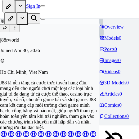
Sign In
J8
Overview
Models
0
j88rworld
Posts
0
Joined
Apr 30, 2026
Images
0
Videos
0
Ho Chi Minh, Viet Nam
J88 là nền tảng cá cược trực tuyến hàng đầu,
3D Models
0
mang đến cho người chơi một loạt các loại hình
giải trí đa dạng từ cá cược thể thao, casino trực
Articles
0
tuyến, xổ số, cho đến game bài và slot game. J88
cam kết cung cấp môi trường chơi game minh
Comics
0
bạch, công bằng và bảo mật, giúp người tham gia
hoàn toàn yên tâm khi trải nghiệm, tham gia vào
Collections
0
các chương trình khuyến mãi hấp dẫn và nhận
những ưu đãi đặc biệt.