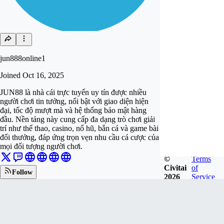
jun888online1
Joined
Oct 16, 2025
JUN88 là nhà cái trực tuyến uy tín được nhiều
người chơi tin tưởng, nổi bật với giao diện hiện
đại, tốc độ mượt mà và hệ thống bảo mật hàng
đầu. Nền tảng này cung cấp đa dạng trò chơi giải
trí như thể thao, casino, nổ hũ, bắn cá và game bài
đổi thưởng, đáp ứng trọn vẹn nhu cầu cá cược của
mọi đối tượng người chơi.
©
Terms
Civitai
of
Follow
2026
Service
Tip