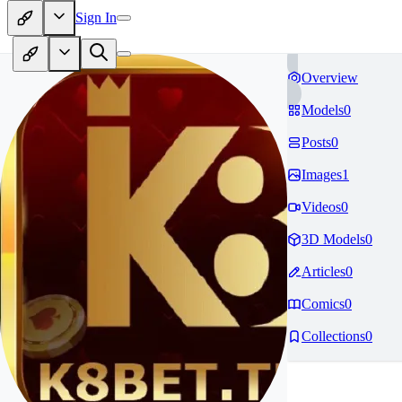
Sign In
Overview
Models
0
Posts
0
Images
1
Videos
0
3D Models
0
Articles
0
Comics
0
Collections
0