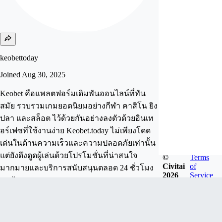
keobettoday
Joined
Aug 30, 2025
Keobet คือแพลตฟอร์มเดิมพันออนไลน์ที่ทัน
สมัย ​​รวบรวมเกมยอดนิยมอย่างกีฬา คาสิโน ยิง
ปลา และสล็อต ไว้ด้วยกันอย่างลงตัวด้วยอินเท
อร์เฟซที่ใช้งานง่าย Keobet.today ไม่เพียงโดด
เด่นในด้านความเร็วและความปลอดภัยเท่านั้น
แต่ยังดึงดูดผู้เล่นด้วยโปรโมชั่นที่น่าสนใจ
©
Terms
Civitai
of
มากมายและบริการสนับสนุนตลอด 24 ชั่วโมง
2026
Service
ทุกวัน Website: https://keobet.today/ Email:
support@keobet.today
Hotline: 66 81 906 7733
Follow