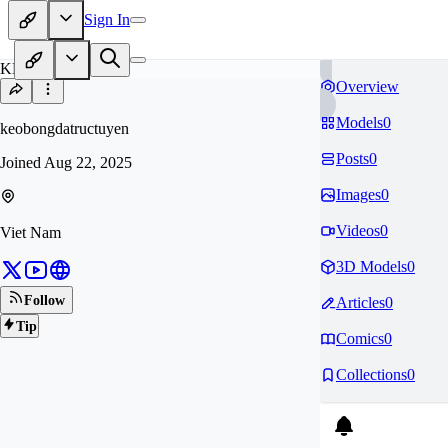
Sign In
KE
Overview
Models
0
keobongdatructuyen
Posts
0
Joined
Aug 22, 2025
Images
0
Videos
0
Viet Nam
3D Models
0
Follow
Articles
0
Tip
Comics
0
Collections
0