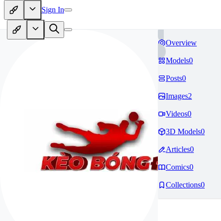
Sign In
Overview
Models
0
Posts
0
Images
2
Videos
0
3D Models
0
Articles
0
Comics
0
Collections
0