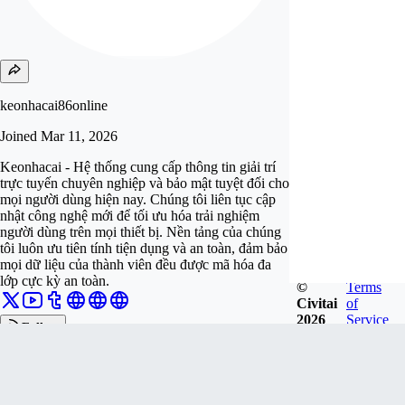
keonhacai86online
Joined
Mar 11, 2026
Keonhacai - Hệ thống cung cấp thông tin giải trí
trực tuyến chuyên nghiệp và bảo mật tuyệt đối cho
mọi người dùng hiện nay. Chúng tôi liên tục cập
nhật công nghệ mới để tối ưu hóa trải nghiệm
người dùng trên mọi thiết bị. Nền tảng của chúng
tôi luôn ưu tiên tính tiện dụng và an toàn, đảm bảo
mọi dữ liệu của thành viên đều được mã hóa đa
lớp cực kỳ an toàn.
©
Terms
Civitai
of
2026
Service
Follow
Tip