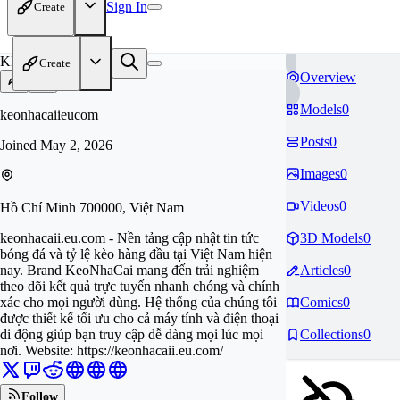
Sign In
Create
KE
Create
Overview
Models
0
keonhacaiieucom
Posts
0
Joined
May 2, 2026
Images
0
Videos
0
Hồ Chí Minh 700000, Việt Nam
keonhacaii.eu.com - Nền tảng cập nhật tin tức
3D Models
0
bóng đá và tỷ lệ kèo hàng đầu tại Việt Nam hiện
nay. Brand KeoNhaCai mang đến trải nghiệm
Articles
0
theo dõi kết quả trực tuyến nhanh chóng và chính
xác cho mọi người dùng. Hệ thống của chúng tôi
Comics
0
được thiết kế tối ưu cho cả máy tính và điện thoại
di động giúp bạn truy cập dễ dàng mọi lúc mọi
Collections
0
nơi. Website: https://keonhacaii.eu.com/
Follow