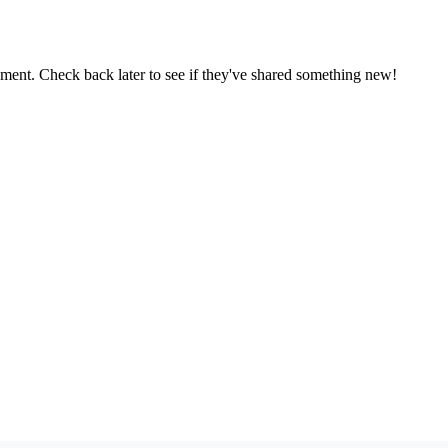
oment. Check back later to see if they've shared something new!