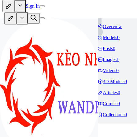
Sign In
Overview
Models
0
Posts
0
Images
1
Videos
0
3D Models
0
Articles
0
Comics
0
Collections
0