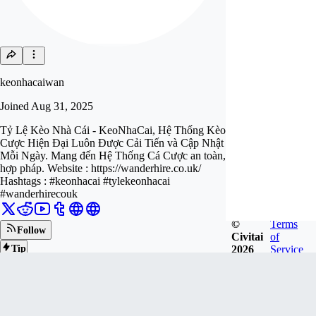
keonhacaiwan
Joined
Aug 31, 2025
Tỷ Lệ Kèo Nhà Cái - KeoNhaCai, Hệ Thống Kèo
Cược Hiện Đại Luôn Được Cải Tiến và Cập Nhật
Mỗi Ngày. Mang đến Hệ Thống Cá Cược an toàn,
hợp pháp. Website : https://wanderhire.co.uk/
Hashtags : #keonhacai #tylekeonhacai
#wanderhirecouk
©
Terms
Follow
Civitai
of
2026
Service
Tip