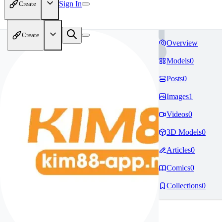
Sign In
Create
Create
Overview
Models
0
Posts
0
Images
1
Videos
0
3D Models
0
Articles
0
Comics
0
Collections
0