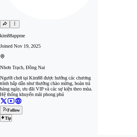
kim88appme
Joined
Nov 19, 2025
Nhơn Trạch, Đồng Nai
Người chơi tại Kim88 được hưởng các chương
trình hấp dẫn như thưởng chào mừng, hoàn trả
hàng ngày, ưu đãi VIP và các sự kiện theo mùa.
Hệ thống khuyến mãi phong phú
Follow
Tip