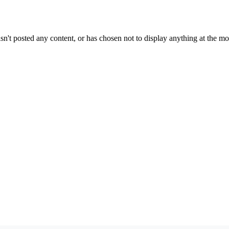
sn't posted any content, or has chosen not to display anything at the m