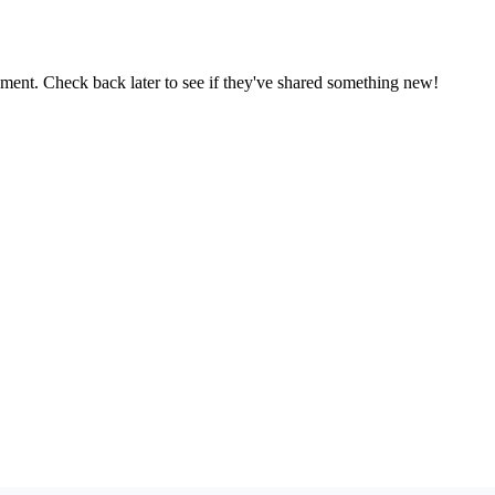
oment. Check back later to see if they've shared something new!