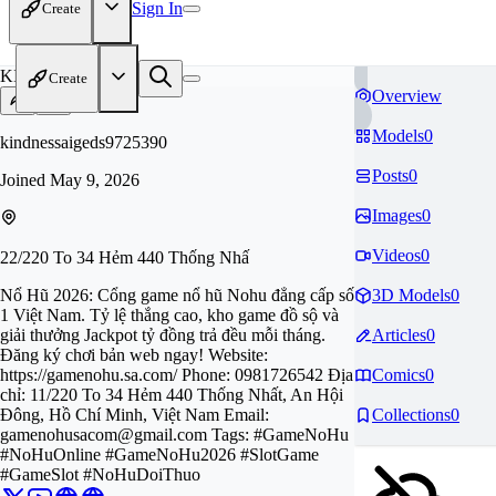
Sign In
Create
KI
Create
Overview
Models
0
kindnessaigeds9725390
Posts
0
Joined
May 9, 2026
Images
0
Videos
0
22/220 To 34 Hẻm 440 Thống Nhấ
Nổ Hũ 2026: Cổng game nổ hũ Nohu đẳng cấp số
3D Models
0
1 Việt Nam. Tỷ lệ thắng cao, kho game đồ sộ và
giải thưởng Jackpot tỷ đồng trả đều mỗi tháng.
Articles
0
Đăng ký chơi bản web ngay! Website:
https://gamenohu.sa.com/ Phone: 0981726542 Địa
Comics
0
chỉ: 11/220 To 34 Hẻm 440 Thống Nhất, An Hội
Đông, Hồ Chí Minh, Việt Nam Email:
Collections
0
gamenohusacom@gmail.com
Tags: #GameNoHu
#NoHuOnline #GameNoHu2026 #SlotGame
#GameSlot #NoHuDoiThuo