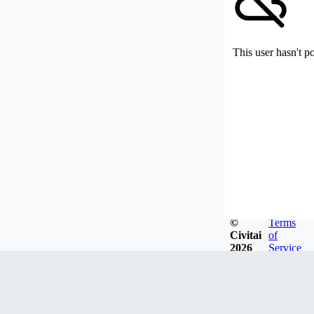
This user hasn't p
©
Terms
Civitai
of
2026
Service