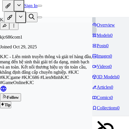
Sign In
KJ
Overview
Models
0
kjc686com1
Posts
0
Joined
Oct 29, 2025
Images
0
KJC - Liên minh truyền thông và giải trí hàng đầu,
mang đến hệ sinh thái giải trí đa dạng, minh bạch
Videos
0
và an toàn. Kết nối thương hiệu uy tín toàn cầu,
khẳng định đẳng cấp chuyên nghiệp. #KJC
3D Models
0
#KJCgame #KJC686 #LienMinhKJC
#GameOnlineKJC
Articles
0
Comics
0
Follow
Tip
Collections
0