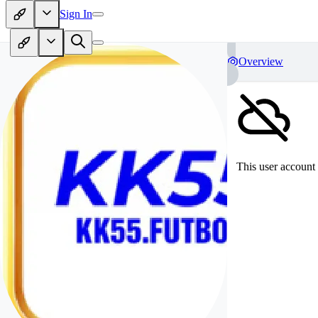
Sign In
Overview
This user account 