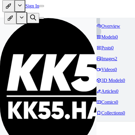
Sign In
Overview
Models
0
Posts
0
Images
2
Videos
0
3D Models
0
Articles
0
Comics
0
Collections
0