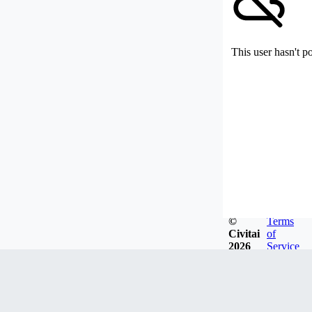
This user hasn't p
©
Terms
Civitai
of
2026
Service