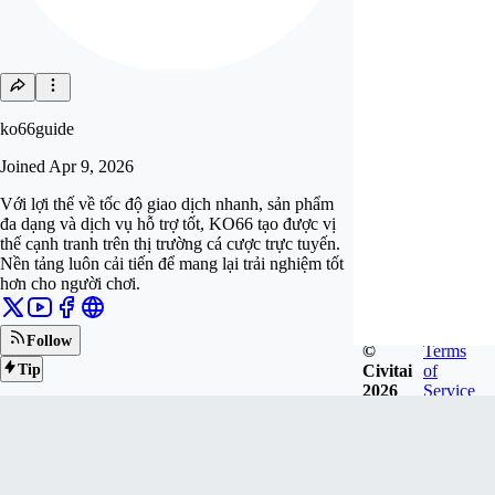
ko66guide
Joined
Apr 9, 2026
Với lợi thế về tốc độ giao dịch nhanh, sản phẩm
đa dạng và dịch vụ hỗ trợ tốt, KO66 tạo được vị
thế cạnh tranh trên thị trường cá cược trực tuyến.
Nền tảng luôn cải tiến để mang lại trải nghiệm tốt
hơn cho người chơi.
Follow
©
Terms
Civitai
of
Tip
2026
Service